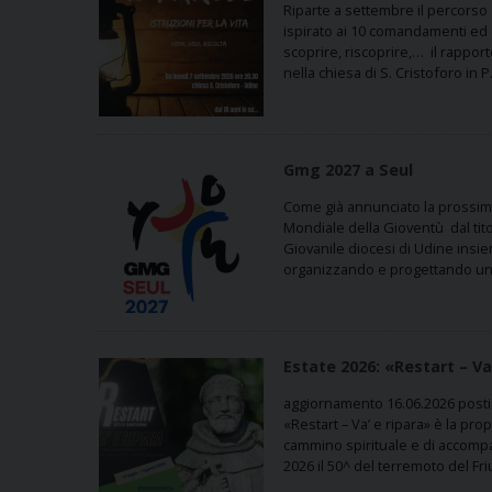
Riparte a settembre il percorso d
ispirato ai 10 comandamenti ed è
scoprire, riscoprire,… il rapport
nella chiesa di S. Cristoforo in
Gmg 2027 a Seul
Come già annunciato la prossima
Mondiale della Gioventù dal tito
Giovanile diocesi di Udine insiem
organizzando e progettando un
Estate 2026: «Restart – Va
aggiornamento 16.06.2026 posti i
«Restart – Va’ e ripara» è la pro
cammino spirituale e di accompag
2026 il 50^ del terremoto del Friu