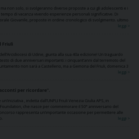
 ma non solo, si svolgeranno diverse proposte a cui gli adolescenti e i
 tempo di vacanza vivendo esperienze personali significative. Di
torale Giovanile, proposte in ordine cronologico di svolgimento. ultimo
leggi >
Friuli
ell’Arcidiocesi di Udine, giunta alla sua 40a edizione! Un traguardo
testo di due anniversari importanti: i cinquant’anni dal terremoto del
ppuntamento non sarà a Castellerio, ma a Gemona del Friuli, domenica 3
leggi >
acconti per ricordare”.
 un’iniziativa , indetta dall’UNPLI Friuli Venezia Giulia APS, in
pa Foundation, che nasce per commemorare il 50° anniversario del
Il concorso rappresenta un’importante occasione per permettere alle
o.
leggi >