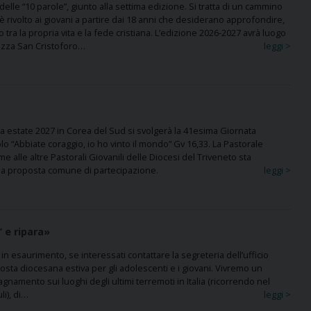
elle “10 parole”, giunto alla settima edizione. Si tratta di un cammino
 rivolto ai giovani a partire dai 18 anni che desiderano approfondire,
o tra la propria vita e la fede cristiana. L’edizione 2026-2027 avrà luogo
 P.zza San Cristoforo…
leggi >
 estate 2027 in Corea del Sud si svolgerà la 41esima Giornata
lo “Abbiate coraggio, io ho vinto il mondo” Gv 16,33. La Pastorale
e alle altre Pastorali Giovanili delle Diocesi del Triveneto sta
a proposta comune di partecipazione.
leggi >
’ e ripara»
n esaurimento, se interessati contattare la segreteria dell’ufficio
posta diocesana estiva per gli adolescenti e i giovani. Vivremo un
namento sui luoghi degli ultimi terremoti in Italia (ricorrendo nel
li), di…
leggi >