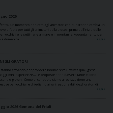
iugno 2026
 festa», un momento dedicato agli animatori che quest’anno cambia un
ovo e festa per tutti gli animatori della diocesi prima dell’inizio delle
ri parrocchiali e le settimane al mare e in montagna. Appuntamento per
no a domenica…
leggi >
NEGLI ORATORI
 si stanno attivando per proporre innumerevoli attività quali grest,
naggi, mini esperienze… Le proposte sono davvero tante e sono
lescenti e giovani. Come di consueto siamo a realizzazione una
estive parrocchiali e chiediamo ai vari responsabili degli oratori di
leggi >
ggio 2026 Gemona del Friuli