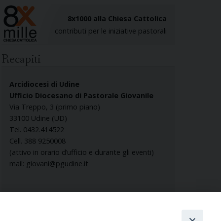
8x1000 alla Chiesa Cattolica
contributi per le iniziative pastorali
Recapiti
Arcidiocesi di Udine
Ufficio Diocesano di Pastorale Giovanile
Via Treppo, 3 (primo piano)
33100 Udine (UD)
Tel. 0432.414522
Cell. 388 9250008
(attivo in orario d’ufficio e durante gli eventi)
mail:
giovani@pgudine.it
Direttore:
don Daniele Morettin
In segreteria:
Elena Geremia