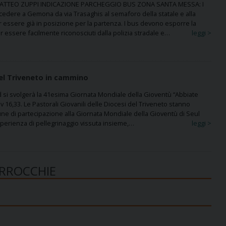
ATTEO ZUPPI INDICAZIONE PARCHEGGIO BUS ZONA SANTA MESSA: I
edere a Gemona da via Trasaghis al semaforo della statale e alla
r essere già in posizione per la partenza. I bus devono esporre la
 essere facilmente riconosciuti dalla polizia stradale e…
leggi >
del Triveneto in cammino
 si svolgerà la 41esima Giornata Mondiale della Gioventù “Abbiate
v 16,33. Le Pastorali Giovanili delle Diocesi del Triveneto stanno
 di partecipazione alla Giornata Mondiale della Gioventù di Seul
esperienza di pellegrinaggio vissuta insieme,…
leggi >
ARROCCHIE