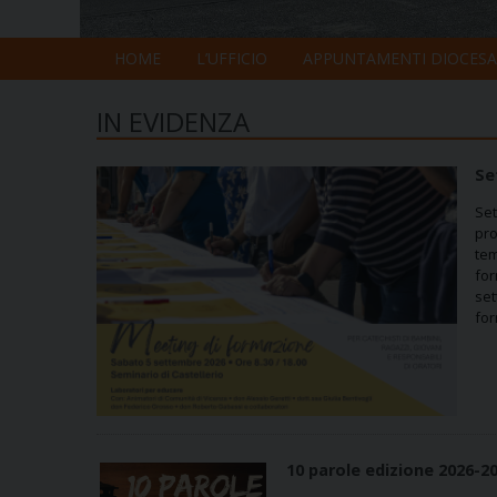
HOME
L’UFFICIO
APPUNTAMENTI DIOCESA
IN EVIDENZA
Se
Set
pro
tem
for
set
for
10 parole edizione 2026-2