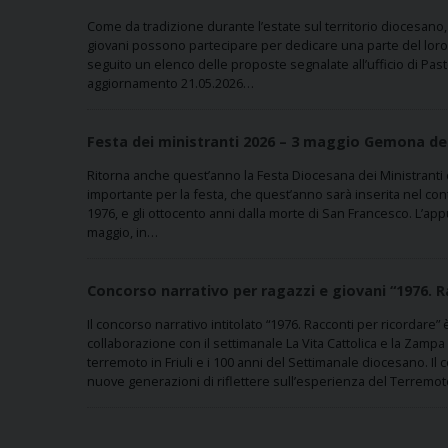
Come da tradizione durante l’estate sul territorio diocesano,
giovani possono partecipare per dedicare una parte del loro
seguito un elenco delle proposte segnalate all’ufficio di Pas
aggiornamento 21.05.2026…
Festa dei ministranti 2026 – 3 maggio Gemona del 
Ritorna anche quest’anno la Festa Diocesana dei Ministranti d
importante per la festa, che quest’anno sarà inserita nel con
1976, e gli ottocento anni dalla morte di San Francesco. L’a
maggio, in…
Concorso narrativo per ragazzi e giovani “1976. R
Il concorso narrativo intitolato “1976. Racconti per ricordare” è
collaborazione con il settimanale La Vita Cattolica e la Zam
terremoto in Friuli e i 100 anni del Settimanale diocesano. 
nuove generazioni di riflettere sull’esperienza del Terremot