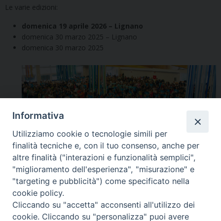
Le varie edizioni:
domenica 19 aprile 2026 – Lignano
domenica 30 marzo 2025 – Lignano
domenica 30 marzo 2025
Informativa
Utilizziamo cookie o tecnologie simili per
finalità tecniche e, con il tuo consenso, anche per
Segui l'Ufficio di PG sui social
altre finalità ("interazioni e funzionalità semplici",
"miglioramento dell'esperienza", "misurazione" e
"targeting e pubblicità") come specificato nella
cookie policy.
Cliccando su "accetta" acconsenti all'utilizzo dei
cookie. Cliccando su "personalizza" puoi avere