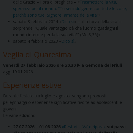
delle Grazie – I ora di preghiera – «
Trasmettere la vita,
speranza per il mondo. “Tu sei indulgente con tutte le cose,
perchè sono tue, Signore, amante della vita
”»
sabato 3 febbraio 2024 «
Dico sì
» – «La forza della vita ci
sorprende. “Quale vantaggio c’è che l’uomo guadagni il
mondo intero e perda la sua vita?” (Mc 8,36)»
sabato 4 febbraio 2023 «
Dico sì
»
Veglia di Quaresima
Venerdì 27 febbraio 2026 ore 20.30 ▶️ a Gemona del Friuli
agg. 19.01.2026
Esperienze estive
Durante l’estate tra luglio e agosto, vengono proposti
pellegrinaggi o esperienze significative rivolte ad adolescenti e
giovani.
Le varie edizioni:
27.07.2026 – 01.08.2026
«Restart – Va’ e ripara»
sui passi