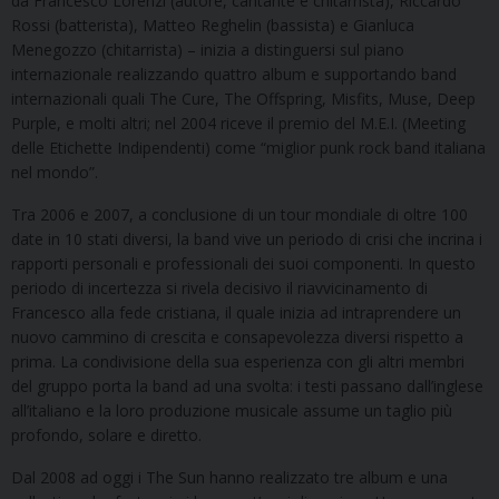
da Francesco Lorenzi (autore, cantante e chitarrista), Riccardo
Rossi (batterista), Matteo Reghelin (bassista) e Gianluca
Menegozzo (chitarrista) – inizia a distinguersi sul piano
internazionale realizzando quattro album e supportando band
internazionali quali The Cure, The Offspring, Misfits, Muse, Deep
Purple, e molti altri; nel 2004 riceve il premio del M.E.I. (Meeting
delle Etichette Indipendenti) come “miglior punk rock band italiana
nel mondo”.
Tra 2006 e 2007, a conclusione di un tour mondiale di oltre 100
date in 10 stati diversi, la band vive un periodo di crisi che incrina i
rapporti personali e professionali dei suoi componenti. In questo
periodo di incertezza si rivela decisivo il riavvicinamento di
Francesco alla fede cristiana, il quale inizia ad intraprendere un
nuovo cammino di crescita e consapevolezza diversi rispetto a
prima. La condivisione della sua esperienza con gli altri membri
del gruppo porta la band ad una svolta: i testi passano dall’inglese
all’italiano e la loro produzione musicale assume un taglio più
profondo, solare e diretto.
Dal 2008 ad oggi i The Sun hanno realizzato tre album e una