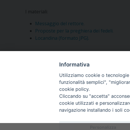
I materiali:
Messaggio del rettore.
Proposte per la preghiera dei fedeli.
Locandina (formato JPG).
Segui l'Ufficio di PG sui social
Informativa
Utilizziamo cookie o tecnologie s
Vuoi condividere questo articolo?
funzionalità semplici", "miglior
cookie policy.
Cliccando su "accetta" acconsent
cookie utilizzati e personalizza
navigazione installando i soli co
Copyright © Arcidiocesi
Personalizza
Piazza Patriarcato, 1 -