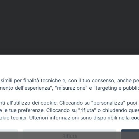
imili per finalità tecniche e, con il tuo consenso, anche per 
amento dell'esperienza", "misurazione" e "targeting e pubbli
i all'utilizzo dei cookie. Cliccando su "personalizza" puoi
re le tue preferenze. Cliccando su "rifiuta" o chiudendo que
okie tecnici. Ulteriori informazioni sono disponibili nella
coo
 di Udine 2017
Rifiuta
 33100 Udine (UD) Tel. 0432.414.511 - Fax 0432.511.838 C.F. 8001390