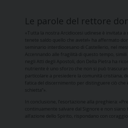
Le parole del rettore don
«Tutta la nostra Arcidiocesi udinese è invitata a 
tenete saldo quello che avete!» ha affermato don L
seminario interdiocesano di Castellerio, nel mes
Accennando alle fragilità di questo tempo, simili a
negli Atti degli Apostoli, don Della Pietra ha ri
nutriente è uno sforzo che non si può trascurare.
particolare a presiedere la comunità cristiana, d
fatica del discernimento per distinguere ciò che 
schietta”».
In conclusione, l’esortazione alla preghiera: «Pre
continuamente salvare dal Signore e non siano tr
all’azione dello Spirito, rispondano con coraggio