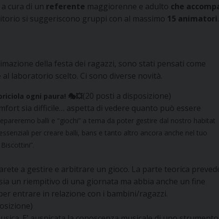
a cura di un
referente
maggiorenne e adulto
che accompag
ritorio si suggeriscono gruppi con al massimo
15 animatori
.
imazione della festa dei ragazzi, sono stati pensati come
l laboratorio scelto. Ci sono diverse novità.
(20 posti a disposizione)
sbriciola ogni paura!
🎭💥
omfort sia difficile… aspetta di vedere quanto può essere
repareremo balli e “giochi” a tema da poter gestire dal nostro habitat
 essenziali per creare balli, bans e tanto altro ancora anche nel tuo
Biscottini”.
ete a gestire e arbitrare un gioco. La parte teorica preved
sia un riempitivo di una giornata ma abbia anche un fine
er entrare in relazione con i bambini/ragazzi.
posizione)
usica. E’ auspicata la conoscenza musicale di uno strumento