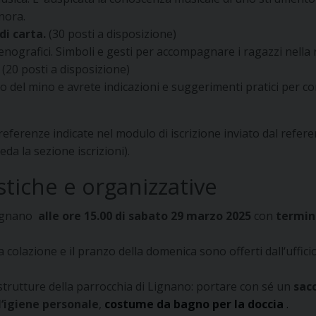
nora.
di carta.
(30 posti a disposizione)
ografici. Simboli e gesti per accompagnare i ragazzi nella r
!
(20 posti a disposizione)
o del mino e avrete indicazioni e suggerimenti pratici per co
referenze indicate nel modulo di iscrizione inviato dal refe
veda la sezione iscrizioni).
stiche e organizzative
 Lignano
alle ore 15.00 di sabato 29 marzo 2025
con
termin
 colazione e il pranzo della domenica sono offerti dall‘uffici
strutture della parrocchia di Lignano: portare con sé un
sac
l‘igiene personale
,
costume da bagno per la doccia
.