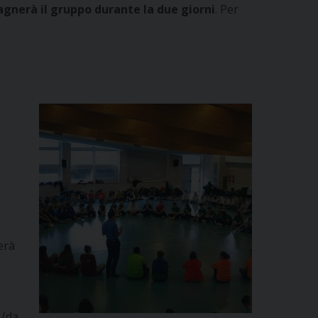
nerà il gruppo durante la due giorni
. Per
erà
 (da