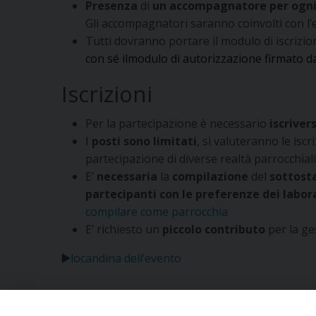
Presenza
di
un accompagnatore per ogn
Gli accompagnatori saranno coinvolti con l’e
Tutti dovranno portare il modulo di iscrizion
con sé ilmodulo di autorizzazione firmato da
Iscrizioni
Per la partecipazione è necessario
iscriver
I
posti sono limitati
, si valuteranno le iscr
partecipazione di diverse realtà parrocchia
E’
necessaria
la
compilazione
del
sottost
partecipanti con le preferenze dei labor
compilare come parrocchia
E’ richiesto un
piccolo contributo
per la ge
▶️
locandina dell’evento
Segui l'Ufficio di PG sui social