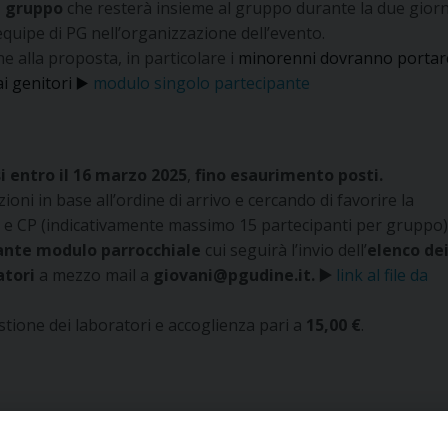
i gruppo
che resterà insieme al gruppo durante la due giorn
quipe di PG nell’organizzazione dell’evento.
e alla proposta, in particolare i
minorenni dovranno portar
i genitori ▶️
modulo singolo partecipante
si entro il 16 marzo 2025
,
fino esaurimento posti.
izioni in base all’ordine di arrivo e cercando di favorire la
li e CP (indicativamente massimo 15 partecipanti per gruppo)
ante
modulo parrocchiale
cui seguirà l’invio dell’
elenco de
atori
a mezzo mail a
giovani@pgudine.it.
▶️
link al file da
stione dei laboratori e accoglienza pari a
15,00 €
.