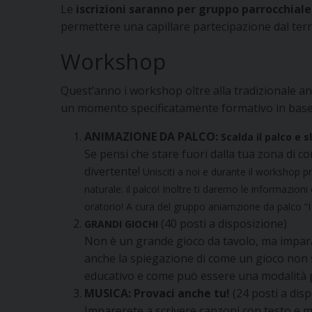
Le
iscrizioni saranno per gruppo parrocchiale
permettere una capillare partecipazione dal ter
Workshop
Quest’anno i workshop oltre alla tradizionale an
un momento specificatamente formativo in base a
ANIMAZIONE DA PALCO:
Scalda il palco e 
Se pensi che stare fuori dalla tua zona di c
divertente!
Unisciti a noi e durante il workshop p
naturale: il palco! Inoltre ti daremo le informazioni
oratorio! A cura del gruppo aniamzione da palco “I 
(40 posti a disposizione)
GRANDI GIOCHI
Non è un grande gioco da tavolo, ma imparar
anche la spiegazione di come un gioco non 
educativo e come può essere una modalità p
MUSICA: Provaci anche tu!
(24 posti a dis
Imparerete a scrivere canzoni con testo e m