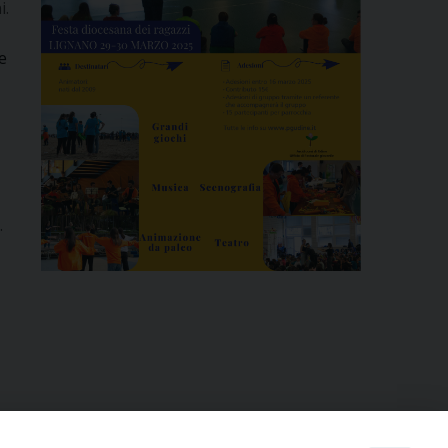
i.
e
.
i