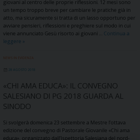
giovani al centro delle proprie riflessioni. 12 mesi sono
un tempo troppo breve per cambiare le pratiche già in
atto, ma sicuramente si tratta di un lasso opportuno per
avviare pensieri, riflessioni e preghiere sul modo in cui
viene annunciato Gesù risorto ai giovani …
Continua a
Coordinate
leggere
»
di
Pastorale
NEWS IN EVIDENZA
Giovanile:
28 AGOSTO 2018
due
incontri
«CHI AMA EDUCA»: IL CONVEGNO
straordinari
SALESIANO DI PG 2018 GUARDA AL
per
catechisti
SINODO
ed
educatori
Si svolgerà domenica 23 settembre a Mestre l’ottava
di
edizione del convegno di Pastorale Giovanile «Chi ama
PG
educa», organizzato dall’Ispettoria Salesiana del nord-