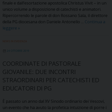
finale e dall’esortazione apostolica Christus Vivit – in un
unico volume a disposizione di catechisti e animatori.
Ripercorrendo le parole di don Rossano Sala, il direttore
della PG diocesana don Daniele Antonello …
Continua a
Tre
leggere
»
in
uno.
NEWS IN EVIDENZA
Il
24 OTTOBRE 2019
Sinodo
in
COORDINATE DI PASTORALE
un
GIOVANILE: DUE INCONTRI
unico
volume
STRAORDINARI PER CATECHISTI ED
EDUCATORI DI PG
È passato un anno dal XV Sinodo ordinario dei Vescovi,
un evento che ha avuto la profetica intuizione di porre i