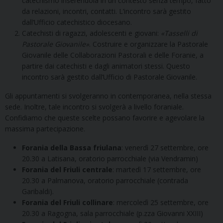
catechismo inserendola in un contesto senza tempo, fatto
da relazioni, incontri, contatti. L’incontro sarà gestito
dall’Ufficio catechistico diocesano.
Catechisti di ragazzi, adolescenti e giovani:
«Tasselli di
Pastorale Giovanile»
. Costruire e organizzare la Pastorale
Giovanile delle Collaborazioni Pastorali e delle Foranie, a
partire dai catechisti e dagli animatori stessi. Questo
incontro sarà gestito dall’Ufficio di Pastorale Giovanile.
Gli appuntamenti si svolgeranno in contemporanea, nella stessa
sede. Inoltre, tale incontro si svolgerà a livello foraniale.
Confidiamo che queste scelte possano favorire e agevolare la
massima partecipazione.
Forania della Bassa friulana
: venerdì 27 settembre, ore
20.30 a Latisana, oratorio parrocchiale (via Vendramin)
Forania del Friuli centrale
: martedì 17 settembre, ore
20.30 a Palmanova, oratorio parrocchiale (contrada
Garibaldi).
Forania del Friuli collinare
: mercoledì 25 settembre, ore
20.30 a Ragogna, sala parrocchiale (p.zza Giovanni XXIII)