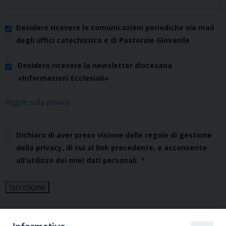
Desidero ricevere le comunicazioni periodiche via mail
degli uffici catechistico e di Pastorale Giovanile
Desidero ricevere la newsletter diocesana
«Informazioni Ecclesiali»
Regole sulla privacy
.
Dichiaro di aver preso visione delle regole di gestione
della privacy, di cui al link precedente, e acconsento
all'utilizzo dei miei dati personali.
*
Segui l'Ufficio di PG sui social