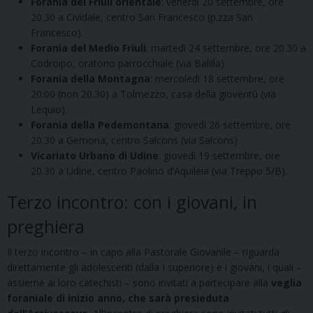
Forania del Friuli orientale
: venerdì 20 settembre, ore
20.30 a Cividale, centro San Francesco (p.zza San
Francesco).
Forania del Medio Friuli
: martedì 24 settembre, ore 20.30 a
Codroipo, oratorio parrocchiale (via Balilla)
Forania della Montagna
: mercoledì 18 settembre, ore
20.00 (non 20.30) a Tolmezzo, casa della gioventù (via
Lequio).
Forania della Pedemontana
: giovedì 26 settembre, ore
20.30 a Gemona, centro Salcons (via Salcons)
Vicariato Urbano di Udine
: giovedì 19 settembre, ore
20.30 a Udine, centro Paolino d’Aquileia (via Treppo 5/B).
Terzo incontro: con i giovani, in
preghiera
Il terzo incontro – in capo alla Pastorale Giovanile – riguarda
direttamente gli adolescenti (dalla I superiore) e i giovani, i quali –
assieme ai loro catechisti – sono invitati a partecipare alla
veglia
foraniale di inizio anno, che sarà presieduta