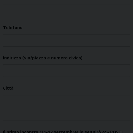
Telefono
Indirizzo (via/piazza e numero civico)
Città
Il primo incontro (11-12 settembre) lo seguirò a: - POSTI