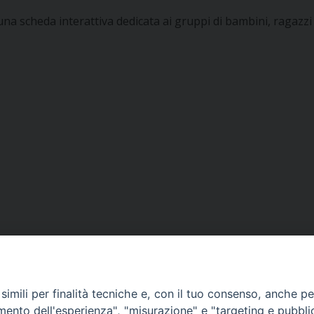
una scheda interattiva dedicata ai gruppi di bambini, ragazzi
imili per finalità tecniche e, con il tuo consenso, anche per 
amento dell'esperienza", "misurazione" e "targeting e pubbli