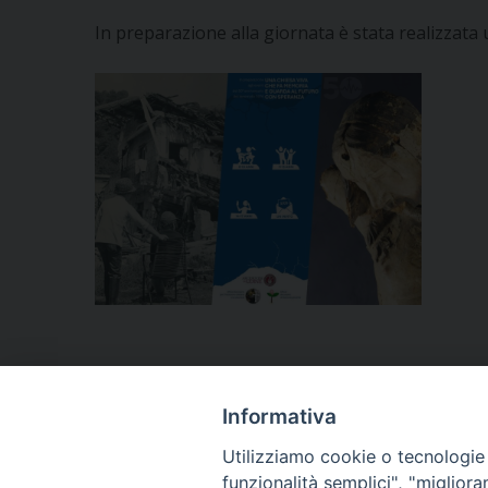
In preparazione alla giornata è stata realizzata 
Informativa
Segui l'Ufficio di PG sui social
Utilizziamo cookie o tecnologie s
funzionalità semplici", "miglior