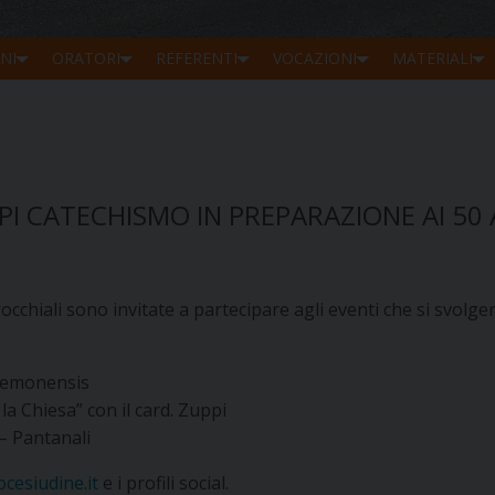
NI
ORATORI
REFERENTI
VOCAZIONI
MATERIALI
PI CATECHISMO IN PREPARAZIONE AI 50
chiali sono invitate a partecipare agli eventi che si svolge
Glemonensis
la Chiesa” con il card. Zuppi
– Pantanali
cesiudine.it
e i profili social.