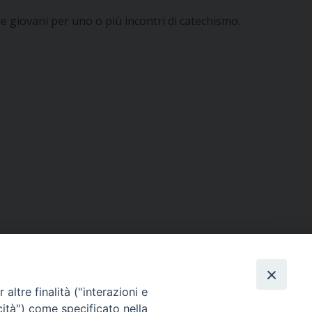
 e giovani per uno o più incontri di catechismo.
altre finalità ("interazioni e
cità") come specificato nella