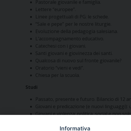
Pastorale giovanile e famiglia.
Lettere “europee”.
Linee progettuali di PG: le schede.
“Sale e pepe” per le nostre liturgie.
Evoluzione della pedagogia salesiana.
L’accompagnamento educativo.
Catechesi con i giovani.
Santi giovani e giovinezza dei santi.
Qualcosa di nuovo sul fronte giovanile?
Oratorio “vieni e vedi”.
Chiesa per la scuola.
Studi
Passato, presente e futuro. Bilancio di 12 a
Giovani e predicazione (e nuovi linguaggi):
Giovani e violenza: politica, social e non solo
Informativa
Segui l'Ufficio di PG sui social