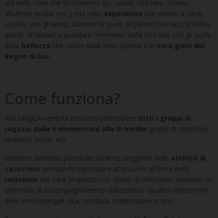
sta nelle cose che possiedono (pc, tablet, cellulare, scarpe
all’ultima moda, ecc.), ma nelle
esperienze
che vivono a casa,
scuola, con gli amici, durante lo sport, in parrocchia, ecc. Si tratta,
quindi, di aiutarli a guardare i momenti della loro vita con gli occhi
della
bellezza
che nasce dalla fede: questa è la
vera gioia del
Regno di Dio
!
Come funziona?
Alla MagicAvventura possono partecipare
tutti i gruppi di
ragazzi dalla V elementare alla III media
: gruppi di catechesi,
oratorio, scout, ecc.
Nell’arco dell’anno pastorale saranno suggerite delle
attività di
catechesi
, prestando particolare attenzione al tema della
relazione
che sarà proposto con spunti di riflessione secondo un
cammino di accompagnamento utilizzando i “quattro mattoncini”
delle virtù teologali: vita, scrittura, celebrazione e vita.