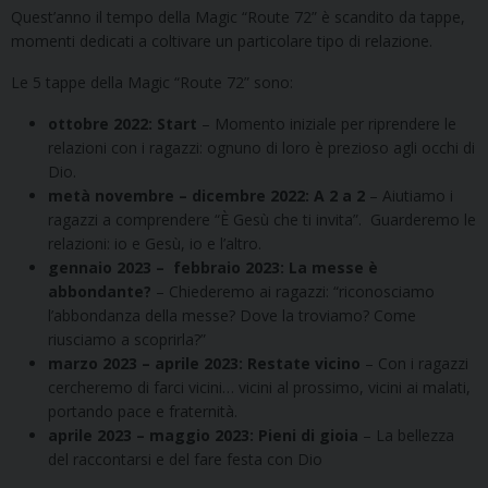
Quest’anno il tempo della Magic “Route 72” è scandito da tappe,
momenti dedicati a coltivare un particolare tipo di relazione.
Le 5 tappe della Magic “Route 72” sono:
ottobre 2022: Start
– Momento iniziale per riprendere le
relazioni con i ragazzi: ognuno di loro è prezioso agli occhi di
Dio.
metà novembre – dicembre 2022: A 2 a 2
– Aiutiamo i
ragazzi a comprendere “È Gesù che ti invita”. Guarderemo le
relazioni: io e Gesù, io e l’altro.
gennaio 2023 – febbraio 2023: La messe è
abbondante?
– Chiederemo ai ragazzi: “riconosciamo
l’abbondanza della messe? Dove la troviamo? Come
riusciamo a scoprirla?”
marzo 2023 – aprile 2023: Restate
vicino
– Con i ragazzi
cercheremo di farci vicini… vicini al prossimo, vicini ai malati,
portando pace e fraternità.
aprile 2023 – maggio 2023: Pieni di gioia
– La bellezza
del raccontarsi e del fare festa con Dio