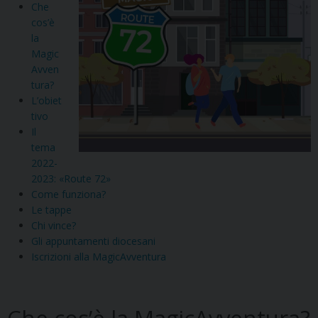
Che
cos’è
la
Magic
Avven
tura?
L’obiet
tivo
Il
tema
2022-
2023: «Route 72»
Come funziona?
Le tappe
Chi vince?
Gli appuntamenti diocesani
Iscrizioni alla MagicAvventura
Che cos’è la MagicAvventura?