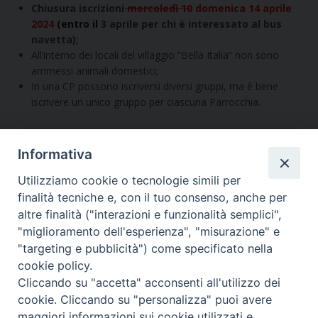
Chiusura iscrizioni
mercoledì 10
domenica 14 aprile
2024
(entro il
3 aprile per chi è interessato al bus
navetta);
All’interno dei locali del villaggio “Bella Italia” non sono
ammessi animali domestici;
In una CP possono iscriversi diversi gruppi, ma è bene
iscrivere un unico gruppo per ciascuna Parrocchia.
Segui l'Ufficio di PG sui social
Informativa
Utilizziamo cookie o tecnologie simili per
finalità tecniche e, con il tuo consenso, anche per
Vuoi condividere questo articolo?
altre finalità ("interazioni e funzionalità semplici",
"miglioramento dell'esperienza", "misurazione" e
"targeting e pubblicità") come specificato nella
cookie policy.
Cliccando su "accetta" acconsenti all'utilizzo dei
cookie. Cliccando su "personalizza" puoi avere
Copyright © Arcidiocesi di Udine
maggiori informazioni sui cookie utilizzati e