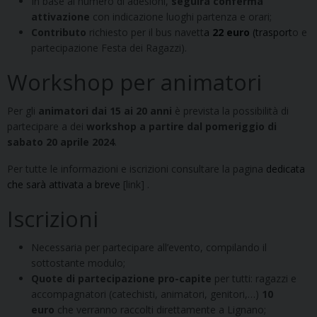
In base al numero di adesioni,
seguirà conferma
attivazione
con indicazione luoghi partenza e orari;
Contributo
richiesto per il bus navett
a
22 euro
(trasport
o e
partecipazione Festa dei Ragazzi).
Workshop per animatori
Per gli
animatori dai 15 ai 20 anni
è prevista la possibilità di
partecipare a dei
workshop a partire dal pomeriggio di
sabato 20 aprile 2024
.
Per tutte le informazioni e iscrizioni consultare la pagina
dedicata
che sarà attivata a breve
[link] .
Iscrizioni
Necessaria per partecipare all’evento, compilando il
sottostante modulo;
Quote di partecipazione pro-capite
per tutti: ragazzi e
accompagnatori (catechisti, animatori, genitori,…)
10
euro
che verranno raccolti direttamente a Lignano;