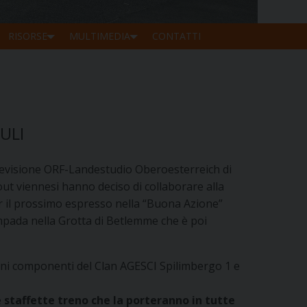
RISORSE
MULTIMEDIA
CONTATTI
ULI
-Televisione ORF-Landestudio Oberoesterreich di
Scout viennesi hanno deciso di collaborare alla
er il prossimo espresso nella “Buona Azione”
mpada nella Grotta di Betlemme che è poi
cuni componenti del Clan AGESCI Spilimbergo 1 e
e
staffette treno
che la porteranno in tutte