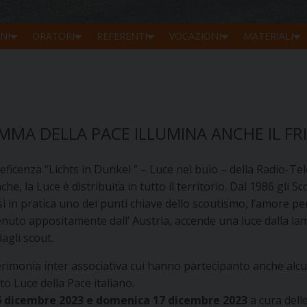
NI
ORATORI
REFERENTI
VOCAZIONI
MATERIALI
MMA DELLA PACE ILLUMINA ANCHE IL FRI
beneficenza “Lichts in Dunkel ” – Luce nel buio – della Radio
he, la Luce è distribuita in tutto il territorio. Dal 1986 gli 
sì in pratica uno dei punti chiave dello scoutismo, l’amore p
nuto appositamente dall’ Austria, accende una luce dalla la
dagli scout.
cerimonia inter associativa cui hanno partecipanto anche al
o Luce della Pace italiano.
6 dicembre 2023 e domenica 17 dicembre 2023
a cura dell