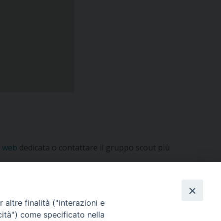
a web
dedicata o contattare il gruppo scout più
altre finalità ("interazioni e
cità") come specificato nella