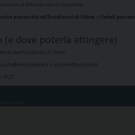
 missione di diffonderla e di custodirla.
molte parrocchie ell’Arcidiocesi di Udine : i fedeli potra
 (e dove poterla attingere)
orio dell’Arcidiocesi di Udine.
l a sito@diocesiudine.it o giovani@pgudine.it.
e 2023