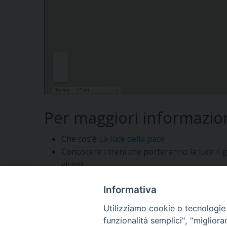
Per maggiori informazio
Che cos’è
La luce della pace
Conoscere i treni che porteranno la luce il
vicino
Informativa
Segui l'Ufficio di PG sui social
Utilizziamo cookie o tecnologie s
funzionalità semplici", "miglior