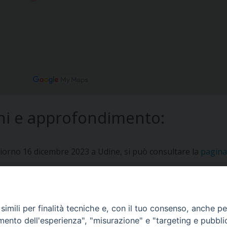
ni e approfondimento:
 giorno 16 dicembre 2023 a Udine, si può consultare la
pagin
imili per finalità tecniche e, con il tuo consenso, anche per 
amento dell'esperienza", "misurazione" e "targeting e pubbli