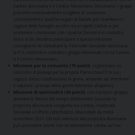
Caritas diocesana o il Centro Missionario Diocesano. I gruppi
potranno eventualmente scegliere di sostenere
concretamente qualche regalo di Natale per i bambini e i
ragazzi delle famiglie accolte nei progetti Caritas o per
sostenere i missionari con i quali la Diocesi è in contatto.
Nota: a chi desidera partecipare a questa missione
consigliamo di contattare la Pastorale Giovanile diocesana:
la P.G. metterà in contatto i gruppi interessati con la Caritas
o il Centro missionario.
Missione per la comunità (75 punti)
: organizzare un
concorso di presepi per la propria Parrocchia/CP in cui i
ragazzi stessi costituiscono la giuria, andando ad ammirare
e valutare i presepi altrui (preferibilmente all’aperto).
Missione di spiritualità (60 punti)
: con il proprio gruppo,
animate le Messe del tempo dell’Avvento secondo la
proposta diocesana congiunta tra Caritas, Pastorale
Giovanile e Ufficio catechistico, disponibile da metà
novembre 2021. Chi non aderisce alla proposta diocesana
può procedere anche con un’animazione creata
ad hoc
.