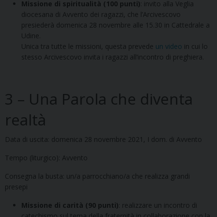
Missione di spiritualità (100 punti)
: invito alla Veglia
diocesana di Avvento dei ragazzi, che l’Arcivescovo
presiederà domenica 28 novembre alle 15.30 in Cattedrale a
Udine.
Unica tra tutte le missioni, questa prevede
un video
in cui lo
stesso Arcivescovo invita i ragazzi all’incontro di preghiera.
3 – Una Parola che diventa
realtà
Data di uscita: domenica 28 novembre 2021, I dom. di Avvento
Tempo (liturgico): Avvento
Consegna la busta: un/a parrocchiano/a che realizza grandi
presepi
Missione di carità (90 punti)
: realizzare un incontro di
catechismo sul tema della fraternità in collaborazione con la