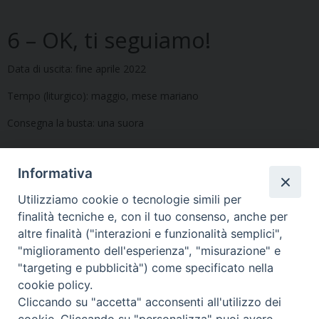
6 – OK, ti seguiamo!
Data di uscita: fine aprile 2022
Tempo (liturgico): maggio, mese mariano
Consegna la busta: una suora
Informativa
Segui l'Ufficio di PG sui social
Utilizziamo cookie o tecnologie simili per
finalità tecniche e, con il tuo consenso, anche per
altre finalità ("interazioni e funzionalità semplici",
Vuoi condividere questo articolo?
"miglioramento dell'esperienza", "misurazione" e
"targeting e pubblicità") come specificato nella
cookie policy.
Cliccando su "accetta" acconsenti all'utilizzo dei