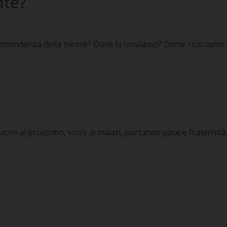
nte?
l’abbondanza della messe? Dove la troviamo? Come riusciamo 
vicini al prossimo, vicini ai malati, portando pace e fraternità