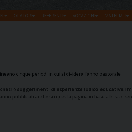
NI
ORATORI
REFERENTI
VOCAZIONI
MATERIALI
ineano cinque periodi in cui si dividerà l’anno pastorale.
chesi
e
suggerimenti di esperienze ludico-educative
.
I m
rranno pubblicati anche su questa pagina in base allo scorrer