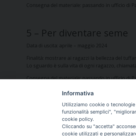
Consegna del materiale: passando in ufficio di P
5 – Per diventare seme
Data di uscita: aprile – maggio 2024
Finalità: mostrare ai ragazzi la bellezza del tuffar
Lo sguardo è sulla vita di ogni ragazzo, chiamata
Consegna del materiale: passando in ufficio di P
Informativa
Segui l'Ufficio di PG sui social
Utilizziamo cookie o tecnologie s
funzionalità semplici", "miglior
cookie policy.
Vuoi condividere questo articolo?
Cliccando su "accetta" acconsent
cookie utilizzati e personalizza