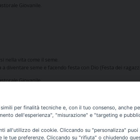
astorale Giovanile.
si nella vita come il seme.
 a diventare seme e facendo festa con Dio (Festa dei ragazzi
astorale Giovanile.
imili per finalità tecniche e, con il tuo consenso, anche per 
amento dell'esperienza", "misurazione" e "targeting e pubbli
i all'utilizzo dei cookie. Cliccando su "personalizza" puoi
re le tue preferenze. Cliccando su "rifiuta" o chiudendo que