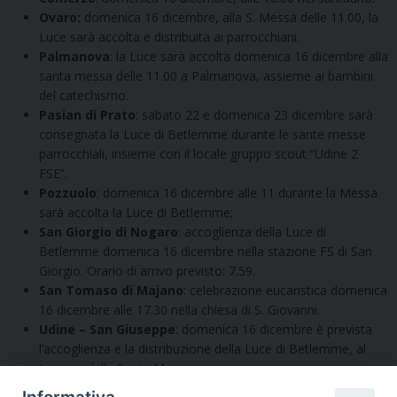
Ovaro:
domenica 16 dicembre, alla S. Messa delle 11.00, la
Luce sarà accolta e distribuita ai parrocchiani.
Palmanova
: la Luce sarà accolta domenica 16 dicembre alla
santa messa delle 11.00 a Palmanova, assieme ai bambini
del catechismo.
Pasian di Prato
: sabato 22 e domenica 23 dicembre sarà
consegnata la Luce di Betlemme durante le sante messe
parrocchiali, insieme con il locale gruppo scout “Udine 2
FSE”.
Pozzuolo
: domenica 16 dicembre alle 11 durante la Messa
sarà accolta la Luce di Betlemme;
San Giorgio di Nogaro
: accoglienza della Luce di
Betlemme domenica 16 dicembre nella stazione FS di San
Giorgio. Orario di arrivo previsto: 7.59.
San Tomaso di Majano
: celebrazione eucaristica domenica
16 dicembre alle 17.30 nella chiesa di S. Giovanni.
Udine – San Giuseppe
: domenica 16 dicembre è prevista
l’accoglienza e la distribuzione della Luce di Betlemme, al
termine delle Sante Messe;