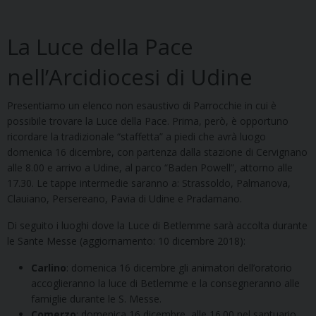
La Luce della Pace
nell’Arcidiocesi di Udine
Presentiamo un elenco non esaustivo di Parrocchie in cui è
possibile trovare la Luce della Pace. Prima, però, è opportuno
ricordare la tradizionale “staffetta” a piedi che avrà luogo
domenica 16 dicembre, con partenza dalla stazione di Cervignano
alle 8.00 e arrivo a Udine, al parco “Baden Powell”, attorno alle
17.30. Le tappe intermedie saranno a: Strassoldo, Palmanova,
Clauiano, Persereano, Pavia di Udine e Pradamano.
Di seguito i luoghi dove la Luce di Betlemme sarà accolta durante
le Sante Messe (aggiornamento: 10 dicembre 2018):
Carlino
: domenica 16 dicembre gli animatori dell’oratorio
accoglieranno la luce di Betlemme e la consegneranno alle
famiglie durante le S. Messe.
Comerzo
: domenica 16 dicembre, alle 16.00 nel santuario.