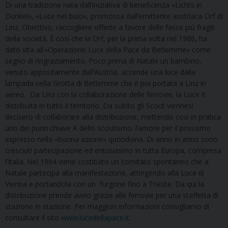
Di una tradizione nata dall’iniziativa di beneficenza «Lichts in
Dunkel», «Luce nel buio», promossa dall’emittente austriaca Orf di
Linz. Obiettivo, raccogliere offerte a favore delle fasce più fragili
della società. È così che la Orf, per la prima volta nel 1986, ha
dato vita all’«Operazione Luce della Pace da Betlemme» come
segno di ringraziamento. Poco prima di Natale un bambino,
venuto appositamente dall’Austria, accende una luce dalla
lampada nella Grotta di Betlemme che è poi portata a Linz in
aereo. Da Linz con la collaborazione delle ferrovie, la Luce è
distribuita in tutto il territorio. Da subito gli Scout viennesi
decisero di collaborare alla distribuzione, mettendo così in pratica
uno dei punti chiave A dello scoutismo: l’amore per il prossimo
espresso nella «buona azione» quotidiana. Di anno in anno sono
cresciuti partecipazione ed entusiasmo in tutta Europa, compresa
l’Italia. Nel 1994 viene costituito un comitato spontaneo che a
Natale partecipa alla manifestazione, attingendo alla Luce di
Vienna e portandola con un furgone fino a Trieste. Da qui la
distribuzione prende avvio grazie alle ferrovie per una staffetta di
stazione in stazione. Per maggiori informazioni consigliamo di
consultare il sito
www.lucedellapace.it
.