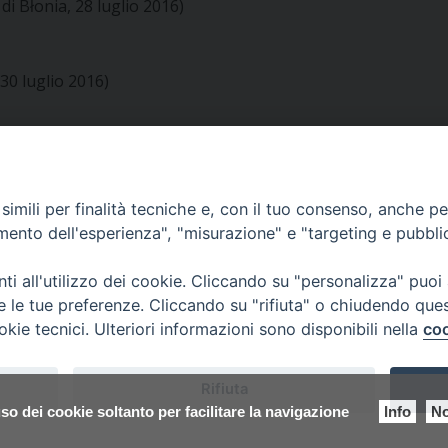
i Błonia, 28 luglio 2016)
30 luglio 2016)
imili per finalità tecniche e, con il tuo consenso, anche per 
amento dell'esperienza", "misurazione" e "targeting e pubbli
i all'utilizzo dei cookie. Cliccando su "personalizza" puoi
re le tue preferenze. Cliccando su "rifiuta" o chiudendo que
okie tecnici. Ulteriori informazioni sono disponibili nella
coo
 di Udine 2017
Rifiuta
 33100 Udine (UD) Tel. 0432.414.511 - Fax 0432.511.838 C.F. 8001390
so dei cookie soltanto per facilitare la navigazione
Info
No