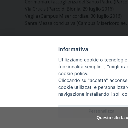
Cerimonia di accoglienza del Santo Padre (Parco d
Via Crucis (Parco di Błonia, 29 luglio 2016)
Veglia (Campus Misericordiae, 30 luglio 2016)
Santa Messa conclusiva (Campus Misericordiae, 
Segui l'Ufficio di PG sui social
Informativa
Utilizziamo cookie o tecnologie s
Vuoi condividere questo articolo?
funzionalità semplici", "miglior
cookie policy.
Cliccando su "accetta" acconsent
cookie utilizzati e personalizza
navigazione installando i soli co
Copyright © Arcidiocesi
Personalizza
Piazza Patriarcato, 1 -
Questo sito fa u