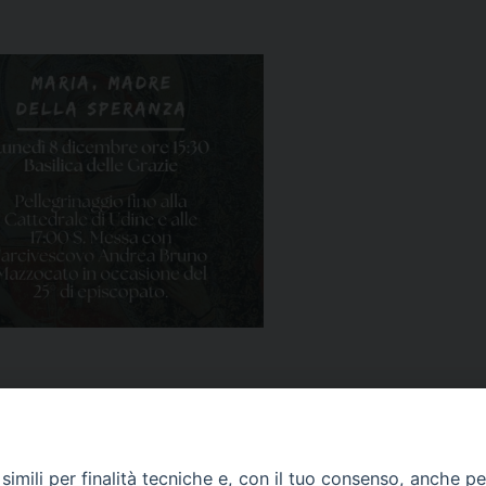
imili per finalità tecniche e, con il tuo consenso, anche per 