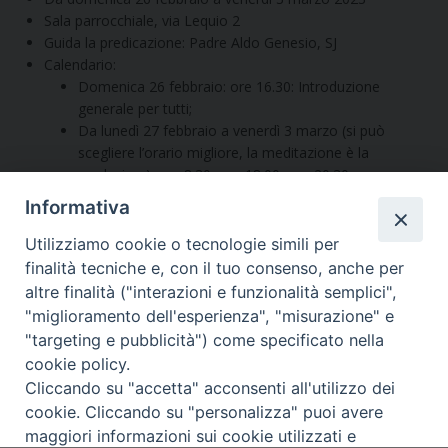
Sala parrocchiale, via Lequio 2
Guida la predicazione: Padre Aldo Genesio, SJ
Calendario:
Domenica 26 febbraio: ore 16.30: Introduzione
generale per tutti;
Da lunedì 27 febbraio a venerdì 3 marzo (si può
scegliere l’orario migliore, la meditazione è la
medesima): ore 8.30, ore 18.00, ore 20.30
Informativa
Segui l'Ufficio di PG sui social
Utilizziamo cookie o tecnologie simili per
finalità tecniche e, con il tuo consenso, anche per
altre finalità ("interazioni e funzionalità semplici",
Vuoi condividere questo articolo?
"miglioramento dell'esperienza", "misurazione" e
"targeting e pubblicità") come specificato nella
cookie policy.
Cliccando su "accetta" acconsenti all'utilizzo dei
cookie. Cliccando su "personalizza" puoi avere
Copyright © Arcidiocesi di Udine
maggiori informazioni sui cookie utilizzati e
2017