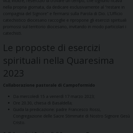
vita; inoltre, l’esercizio di trovare un tempo, che ognuno ricava
nella propria giornata, da dedicare esclusivamente al “restare in
compagnia del Signore” e fermarsi sulla Parola di Dio. L’Ufficio
catechistico diocesano raccoglie e ripropone gli esercizi spirituali
promossi sul territorio diocesano, invitando in modo particolari i
catechisti.
Le proposte di esercizi
spirituali nella Quaresima
2023
Collaborazione pastorale di Campoformido
Da mercoledì 15 a venerdì 17 marzo 2023;
Ore 20.30, chiesa di Basaldella;
Guida la predicazione: padre Francesco Rossi,
Congregazione delle Sacre Stimmate di Nostro Signore Gesù
Cristo.