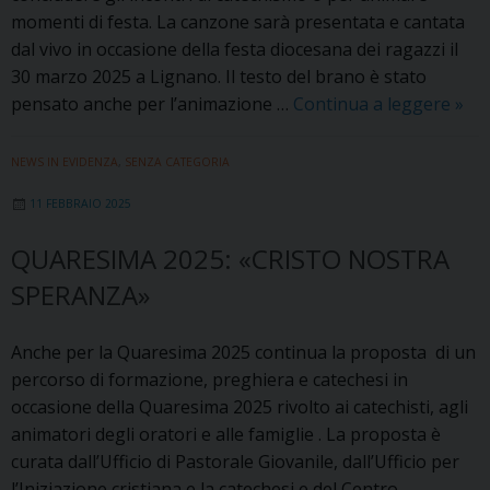
momenti di festa. La canzone sarà presentata e cantata
dal vivo in occasione della festa diocesana dei ragazzi il
30 marzo 2025 a Lignano. Il testo del brano è stato
«Ali
pensato anche per l’animazione …
Continua a leggere
»
di
sper
NEWS IN EVIDENZA
,
SENZA CATEGORIA
la
11 FEBBRAIO 2025
can
per
QUARESIMA 2025: «CRISTO NOSTRA
la
SPERANZA»
Mag
e
la
Anche per la Quaresima 2025 continua la proposta di un
Fest
percorso di formazione, preghiera e catechesi in
dei
occasione della Quaresima 2025 rivolto ai catechisti, agli
raga
animatori degli oratori e alle famiglie . La proposta è
202
curata dall’Ufficio di Pastorale Giovanile, dall’Ufficio per
l’Iniziazione cristiana e la catechesi e del Centro