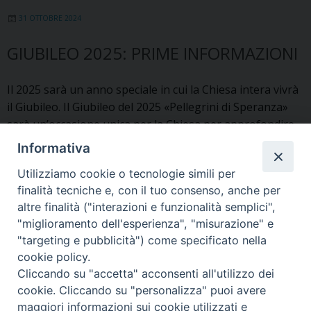
2024-
31 OTTOBRE 2024
2025
GIUBILEO 2025: PRIME INFORMAZIONI
Il 2025 sarà un anno speciale in cui la Chiesa intera vivrà
il Giubileo. Il Giubileo del 2025 «Pellegrini di Speranza»
sarà un’occasione unica per la Chiesa per approfondire
la fede e riscoprire la speranza cristiana. L’ufficio di
Informativa
Pastorale Giovanile diocesana in accordo con il vescovo
Utilizziamo cookie o tecnologie simili per
mons. Riccardo Lamba – e dopo l’incontro con i sacerdoti
finalità tecniche e, con il tuo consenso, anche per
di inizio ottobre – vedrà un’unica grande Chiesa
altre finalità ("interazioni e funzionalità semplici",
Giubile
diocesana Udinese muoversi …
Continua a leggere
»
"miglioramento dell'esperienza", "misurazione" e
2025:
"targeting e pubblicità") come specificato nella
prime
« Pagina precedente
Pagina successiva »
cookie policy.
informa
Cliccando su "accetta" acconsenti all'utilizzo dei
cookie. Cliccando su "personalizza" puoi avere
Copyright © Arcidiocesi di Udine
maggiori informazioni sui cookie utilizzati e