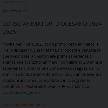
diocesano:
NEWS IN EVIDENZA
domenica
31 OTTOBRE 2024
19
gennaio
CORSO ANIMATORI DIOCESANO 2024-
insieme
2025
a
don
Gianmario
Novità per l’inizio 2025 con il primo corso animatori a
Pagano
livello diocesano. Destinatari La proposta è pensata su
due livelli: base: animatori alle prime esperienze di
animazione avanzato: animatori con almeno 2/3 anni di
esperienza di animazione Sono invitati i ragazzi dai 15
anni in su (indicativamente entro i 25/30 anni), eventuali
eccezioni andranno concordate con la segreteria
dell’ufficio di Pastorale Giovanile. ▶️ locandina Le …
Corso
Continua a leggere
»
animatori
diocesano
GIUBILEO 2025
,
NEWS IN EVIDENZA