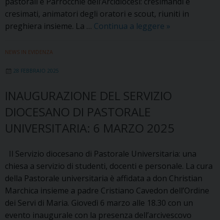
pastorali e Parrocchie dell’Arcidiocesi: cresimandi e
cresimati, animatori degli oratori e scout, riuniti in
Veglia
preghiera insieme. La …
Continua a leggere
»
quaresimale
per
NEWS IN EVIDENZA
adolescenti
28 FEBBRAIO 2025
e
giovani
INAUGURAZIONE DEL SERVIZIO
DIOCESANO DI PASTORALE
UNIVERSITARIA: 6 MARZO 2025
Il Servizio diocesano di Pastorale Universitaria: una
chiesa a servizio di studenti, docenti e personale. La cura
della Pastorale universitaria è affidata a don Christian
Marchica insieme a padre Cristiano Cavedon dell’Ordine
dei Servi di Maria. Giovedì 6 marzo alle 18.30 con un
evento inaugurale con la presenza dell’arcivescovo