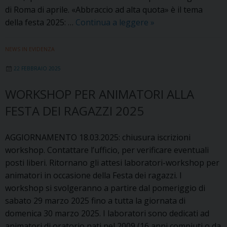
di Roma di aprile. «Abbraccio ad alta quota» è il tema
Festa
della festa 2025: …
Continua a leggere
»
dei
ragazzi
NEWS IN EVIDENZA
2025:
22 FEBBRAIO 2025
«Abbraccio
ad
WORKSHOP PER ANIMATORI ALLA
alta
FESTA DEI RAGAZZI 2025
quota»
AGGIORNAMENTO 18.03.2025: chiusura iscrizioni
workshop. Contattare l’ufficio, per verificare eventuali
posti liberi. Ritornano gli attesi laboratori-workshop per
animatori in occasione della Festa dei ragazzi. I
workshop si svolgeranno a partire dal pomeriggio di
sabato 29 marzo 2025 fino a tutta la giornata di
domenica 30 marzo 2025. I laboratori sono dedicati ad
animatori di oratorio nati nel 2009 (16 anni compiuti o da