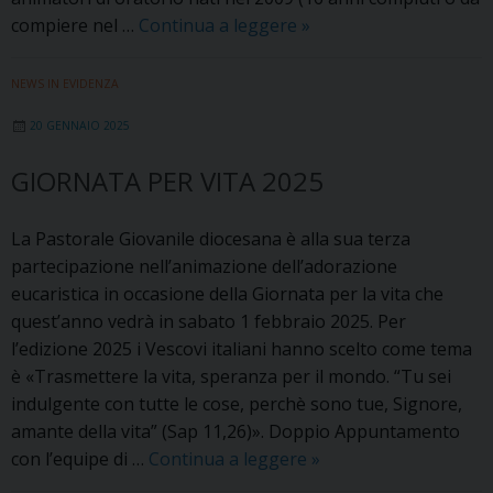
WORKSHOP
compiere nel …
Continua a leggere
»
PER
ANIMATORI
NEWS IN EVIDENZA
ALLA
20 GENNAIO 2025
FESTA
DEI
GIORNATA PER VITA 2025
RAGAZZI
2025
La Pastorale Giovanile diocesana è alla sua terza
partecipazione nell’animazione dell’adorazione
eucaristica in occasione della Giornata per la vita che
quest’anno vedrà in sabato 1 febbraio 2025. Per
l’edizione 2025 i Vescovi italiani hanno scelto come tema
è «Trasmettere la vita, speranza per il mondo. “Tu sei
indulgente con tutte le cose, perchè sono tue, Signore,
amante della vita” (Sap 11,26)». Doppio Appuntamento
Giornata
con l’equipe di …
Continua a leggere
»
per