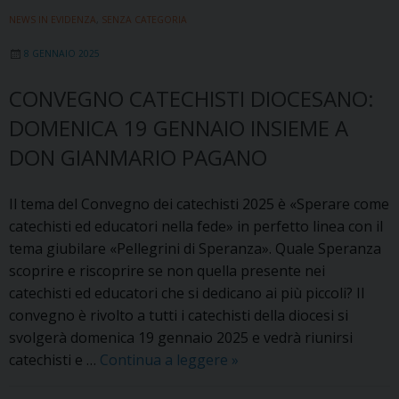
vita
NEWS IN EVIDENZA
,
SENZA CATEGORIA
2025
8 GENNAIO 2025
CONVEGNO CATECHISTI DIOCESANO:
DOMENICA 19 GENNAIO INSIEME A
DON GIANMARIO PAGANO
Il tema del Convegno dei catechisti 2025 è «Sperare come
catechisti ed educatori nella fede» in perfetto linea con il
tema giubilare «Pellegrini di Speranza». Quale Speranza
scoprire e riscoprire se non quella presente nei
catechisti ed educatori che si dedicano ai più piccoli? Il
convegno è rivolto a tutti i catechisti della diocesi si
svolgerà domenica 19 gennaio 2025 e vedrà riunirsi
Convegno
catechisti e …
Continua a leggere
»
catechisti