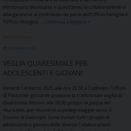
missionario diocesano: e quest’anno la collaborazione si
allarga anche al contributo da parte dell’Ufficio famiglia e
Quaresima
l’Ufficio liturgico. …
Continua a leggere
»
2025:
«Cristo
NEWS IN EVIDENZA
nostra
28 FEBBRAIO 2025
speranza»
VEGLIA QUARESIMALE PER
ADOLESCENTI E GIOVANI
Venerdì 14 marzo 2025 alle ore 20.30 a Codroipo l’Ufficio
di Pastorale giovanile propone la tradizionale veglia di
Quaresima. Ritrovo alle 20.30 presso la piazza del
municipio, per muoversi in pellegrinaggio verso il
Duomo di Codroipo. Sono invitati tutti i gruppi di
adolescenti e giovani delle diverse Collaborazioni