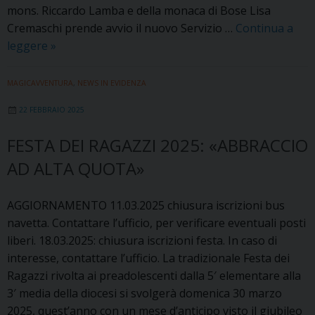
mons. Riccardo Lamba e della monaca di Bose Lisa
Cremaschi prende avvio il nuovo Servizio …
Continua a
Inaugurazione
leggere
»
del
Servizio
MAGICAVVENTURA
,
NEWS IN EVIDENZA
diocesano
22 FEBBRAIO 2025
di
Pastorale
FESTA DEI RAGAZZI 2025: «ABBRACCIO
Universitaria:
AD ALTA QUOTA»
6
marzo
2025
AGGIORNAMENTO 11.03.2025 chiusura iscrizioni bus
navetta. Contattare l’ufficio, per verificare eventuali posti
liberi. 18.03.2025: chiusura iscrizioni festa. In caso di
interesse, contattare l’ufficio. La tradizionale Festa dei
Ragazzi rivolta ai preadolescenti dalla 5′ elementare alla
3′ media della diocesi si svolgerà domenica 30 marzo
2025, quest’anno con un mese d’anticipo visto il giubileo