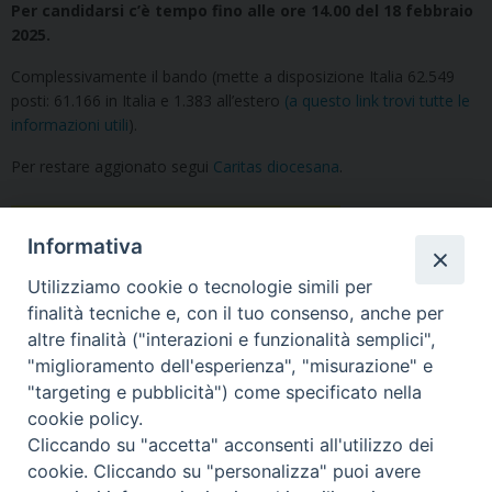
Per candidarsi c’è tempo fino alle ore 14.00 del 18 febbraio
2025.
Complessivamente il bando (mette a disposizione Italia 62.549
posti: 61.166 in Italia e 1.383 all’estero
(a questo link trovi tutte le
informazioni utili
).
Per restare aggionato segui
Caritas diocesana
.
Informativa
Utilizziamo cookie o tecnologie simili per
finalità tecniche e, con il tuo consenso, anche per
altre finalità ("interazioni e funzionalità semplici",
"miglioramento dell'esperienza", "misurazione" e
"targeting e pubblicità") come specificato nella
cookie policy.
Cliccando su "accetta" acconsenti all'utilizzo dei
cookie. Cliccando su "personalizza" puoi avere
Copyright © Arcidiocesi di Udine