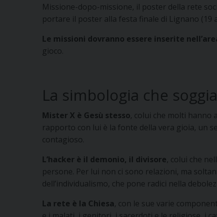
Missione-dopo-missione, il poster della rete soc
portare il poster alla festa finale di Lignano (19 
Le missioni dovranno essere inserite nell’are
gioco.
La simbologia che soggia
Mister X è Gesù stesso
, colui che molti hanno
rapporto con lui è la fonte della vera gioia, u
contagioso.
L’hacker è il demonio, il divisore
, colui che ne
persone. Per lui non ci sono relazioni, ma soltanto
dell’individualismo, che pone radici nella debole
La rete è la Chiesa
, con le sue varie componenti:
e i malati, i genitori, i sacerdoti e le religiose, 