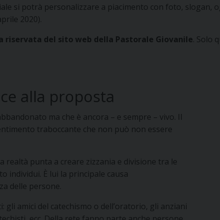
iale si potrà personalizzare a piacimento con foto, slogan, o
aprile 2020).
a riservata del sito web della Pastorale Giovanile
. Solo 
ce alla proposta
 abbandonato ma che è ancora – e sempre – vivo. Il
n sentimento traboccante che non può non essere
lla realtà punta a creare zizzania e divisione tra le
 individui. È lui la principale causa
zza delle persone.
 gli amici del catechismo o dell’oratorio, gli anziani
i catechisti, ecc. Della rete fanno parte anche persone