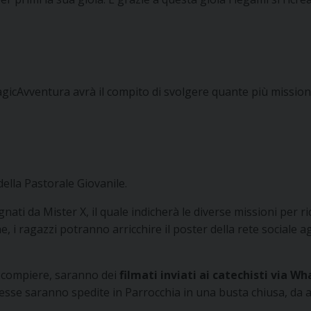
icAvventura avrà il compito di svolgere quante più missioni p
della Pastorale Giovanile.
ti da Mister X, il quale indicherà le diverse missioni per ric
, i ragazzi potranno arricchire il poster della rete sociale 
a compiere, saranno dei
filmati inviati ai catechisti via W
lta esse saranno spedite in Parrocchia in una busta chiusa, da 