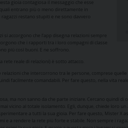
 questa gioia contagiosa il messaggio che esse
quali entrano più o meno direttamente in
 i ragazzi restano stupiti e ne sono davvero
zi si accorgono che l’app disegna relazioni sempre
corgono che i rapporti tra i loro compagni di classe
ono più così buoni. E ne soffrono.
 rete reale di relazioni) è sotto attacco.
 relazioni che intercorrono tra le persone, comprese quelle co
 quindi facilmente comandabili. Per fare questo, nella vita reale
osa, ma non sanno da che parte iniziare. Cercano quindi di co
mai vicino al totale isolamento. Egli, dunque, chiede loro un ai
sperimentare a tutti la sua gioia. Per fare questo, Mister X 
ami e a rendere la rete più forte e stabile. Non sempre i raga
r primi la sua gioia. E grazie a questa gioia i legami si ricr