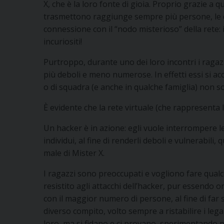
X, che è la loro fonte di gioia. Proprio grazie a
trasmettono raggiunge sempre più persone, le 
connessione con il “nodo misterioso” della rete:
incuriositi!
Purtroppo, durante uno dei loro incontri i ragaz
più deboli e meno numerose. In effetti essi si ac
o di squadra (e anche in qualche famiglia) non s
È evidente che la rete virtuale (che rappresenta la
Un hacker è in azione: egli vuole interrompere le
individui, al fine di renderli deboli e vulnerabili,
male di Mister X.
I ragazzi sono preoccupati e vogliono fare qualc
resistito agli attacchi dell’hacker, pur essendo or
con il maggior numero di persone, al fine di far 
diverso compito, volto sempre a ristabilire i leg
loro, ma si fidano e ci provano, sperimentando pe