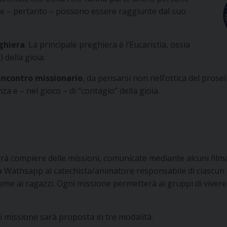
che – pertanto – possono essere raggiunte dal suo
eghiera
. La principale preghiera è l’Eucaristia, ossia
) della gioia.
 incontro missionario
, da pensarsi non nell’ottica del pros
nza e – nel gioco – di “contagio” della gioia.
à compiere delle missioni, comunicate mediante alcuni filmati 
 via Wathsapp al catechista/animatore responsabile di ciasc
ieme ai ragazzi. Ogni missione permetterà ai gruppi di vivere
i missione sarà proposta in tre modalità: