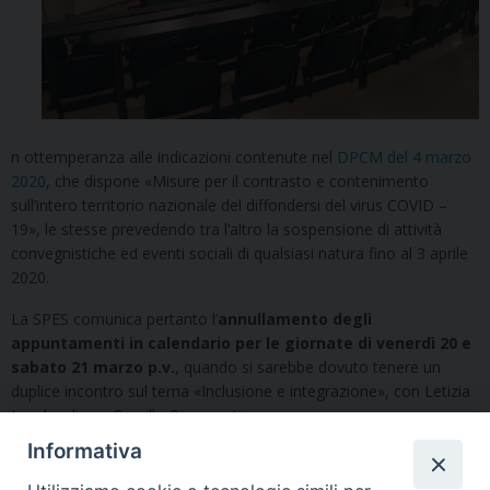
n ottemperanza alle indicazioni contenute nel
DPCM del 4 marzo
2020
, che dispone «Misure per il contrasto e contenimento
sull’intero territorio nazionale del diffondersi del virus COVID –
19», le stesse prevedendo tra l’altro la sospensione di attività
convegnistiche ed eventi sociali di qualsiasi natura fino al 3 aprile
2020.
La SPES comunica pertanto l’
annullamento degli
appuntamenti in calendario per le giornate di venerdì 20 e
sabato 21 marzo p.v.
, quando si sarebbe dovuto tenere un
duplice incontro sul tema «Inclusione e integrazione», con Letizia
Lombardi e p. Camillo Ripamonti.
Informativa
Segui l'Ufficio di PG sui social