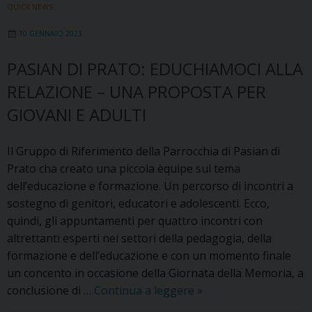
–
QUICK NEWS
laboratorio
10 GENNAIO 2023
online
gratuito
PASIAN DI PRATO: EDUCHIAMOCI ALLA
RELAZIONE – UNA PROPOSTA PER
GIOVANI E ADULTI
Il Gruppo di Riferimento della Parrocchia di Pasian di
Prato cha creato una piccola èquipe sul tema
dell’educazione e formazione. Un percorso di incontri a
sostegno di genitori, educatori e adolescenti. Ecco,
quindi, gli appuntamenti per quattro incontri con
altrettanti esperti nei settori della pedagogia, della
formazione e dell’educazione e con un momento finale
un concento in occasione della Giornata della Memoria, a
Pasian
conclusione di …
Continua a leggere
»
di