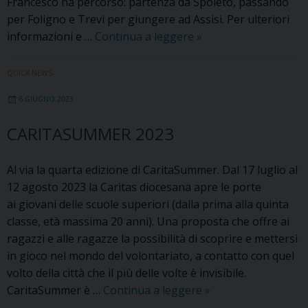
Francesco ha percorso: partenza da Spoleto, passando
per Foligno e Trevi per giungere ad Assisi. Per ulteriori
agosto
informazioni e …
Continua a leggere
»
2023:
«cammino
QUICK NEWS
Spoleto-
6 GIUGNO 2023
Assisi»
insieme
CARITASUMMER 2023
alle
Piccole
Al via la quarta edizione di CaritaSummer. Dal 17 luglio al
Apostole
12 agosto 2023 la Caritas diocesana apre le porte
della
ai giovani delle scuole superiori (dalla prima alla quinta
Carità
classe, età massima 20 anni). Una proposta che offre ai
ragazzi e alle ragazze la possibilità di scoprire e mettersi
in gioco nel mondo del volontariato, a contatto con quel
volto della città che il più delle volte è invisibile.
CaritaSummer
CaritaSummer è …
Continua a leggere
»
2023