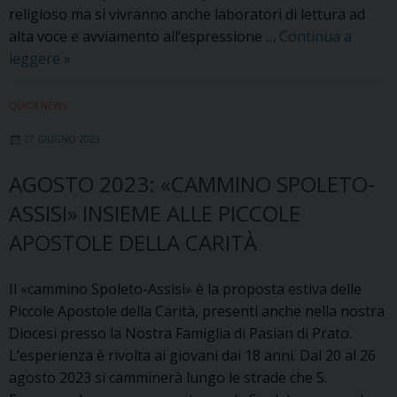
religioso ma si vivranno anche laboratori di lettura ad
alta voce e avviamento all’espressione …
Continua a
Bibbia
leggere
»
e
Teatro
QUICK NEWS
27 GIUGNO 2023
AGOSTO 2023: «CAMMINO SPOLETO-
ASSISI» INSIEME ALLE PICCOLE
APOSTOLE DELLA CARITÀ
Il «cammino Spoleto-Assisi» è la proposta estiva delle
Piccole Apostole della Carità, presenti anche nella nostra
Diocesi presso la Nostra Famiglia di Pasian di Prato.
L’esperienza è rivolta ai giovani dai 18 anni. Dal 20 al 26
agosto 2023 si camminerà lungo le strade che S.