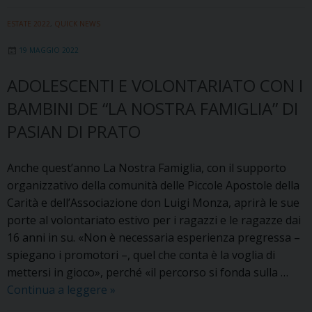
Controcorren
2022-
ESTATE 2022
,
QUICK NEWS
2023
19 MAGGIO 2022
con
le
ADOLESCENTI E VOLONTARIATO CON I
Piccole
BAMBINI DE “LA NOSTRA FAMIGLIA” DI
Apostole
della
PASIAN DI PRATO
Carità
Anche quest’anno La Nostra Famiglia, con il supporto
organizzativo della comunità delle Piccole Apostole della
Carità e dell’Associazione don Luigi Monza, aprirà le sue
porte al volontariato estivo per i ragazzi e le ragazze dai
16 anni in su. «Non è necessaria esperienza pregressa –
spiegano i promotori –, quel che conta è la voglia di
mettersi in gioco», perché «il percorso si fonda sulla …
Adolescenti
Continua a leggere
»
e