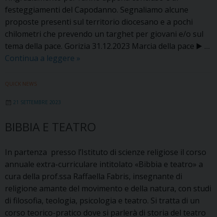
festeggiamenti del Capodanno. Segnaliamo alcune
proposte presenti sul territorio diocesano e a pochi
chilometri che prevendo un targhet per giovani e/o sul
tema della pace. Gorizia 31.12.2023 Marcia della pace ▶️ …
Capodanno
Continua a leggere
»
2023:
alcune
QUICK NEWS
proposte
21 SETTEMBRE 2023
per
giovani
BIBBIA E TEATRO
e
sul
In partenza presso l’Istituto di scienze religiose il corso
tema
annuale extra-curriculare intitolato «Bibbia e teatro» a
della
cura della prof.ssa Raffaella Fabris, insegnante di
pace
religione amante del movimento e della natura, con studi
di filosofia, teologia, psicologia e teatro. Si tratta di un
corso teorico-pratico dove si parlerà di storia del teatro