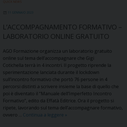
Cup
QUICK NEWS
–
11 GENNAIO 2023
Keep
Racism
L’ACCOMPAGNAMENTO FORMATIVO –
Out”
LABORATORIO ONLINE GRATUITO
:
torneo
di
AGO Formazione organizza un laboratorio gratuito
calcio
online sul tema dell’accompagnare che Gigi
tra
Cotichella terrà in 4 incontri. Il progetto riprende la
gli
sperimentazione lanciata durante il lockdown
oratori
sull’incontro formativo che portò 76 persone in 4
percorsi distinti a scrivere insieme la base di quello che
poi è diventato il “Manuale dell’Imperfetto Incontro
Formativo”, edito da Effatà Editrice. Ora il progetto si
ripete, lavorando sul tema dell’accompagnare formativo,
L’accompagnamento
ovvero …
Continua a leggere
»
formativo