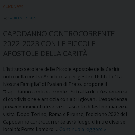
Prato:
QUICK NEWS
Educhiamoci
14 DICEMBRE 2022
alla
relazione
CAPODANNO CONTROCORRENTE
–
2022-2023 CON LE PICCOLE
Una
proposta
APOSTOLE DELLA CARITÀ
per
giovani
L’istituto secolare delle Piccole Apostole della Carità,
e
noto nella nostra Arcidiocesi per gestire l’Istituto “La
adulti
Nostra Famiglia” di Pasian di Prato, propone il
“Capodanno controcorrente”. Si tratta di un’esperienza
di condivisione e amicizia con altri giovani. L’esperienza
prevede momenti di servizio, ascolto di testimonianze e
visita. Dopo Torino, Roma e Firenze, l’edizione 2022 del
Capodanno controcorrente avrà luogo d in tre diverse
Capodanno
località: Ponte Lambro …
Continua a leggere
»