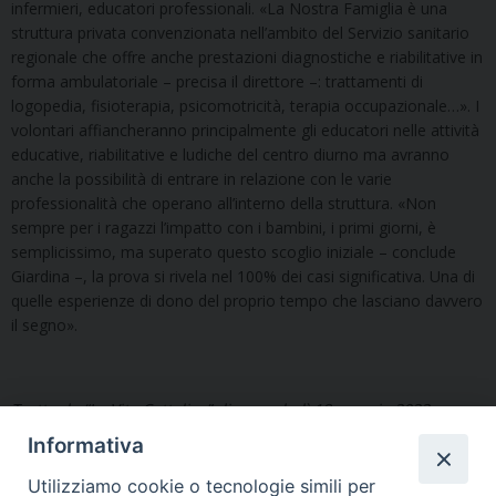
infermieri, educatori professionali. «La Nostra Famiglia è una
struttura privata convenzionata nell’ambito del Servizio sanitario
regionale che offre anche prestazioni diagnostiche e riabilitative in
forma ambulatoriale – precisa il direttore –: trattamenti di
logopedia, fisioterapia, psicomotricità, terapia occupazionale…». I
volontari affiancheranno principalmente gli educatori nelle attività
educative, riabilitative e ludiche del centro diurno ma avranno
anche la possibilità di entrare in relazione con le varie
professionalità che operano all’interno della struttura. «Non
sempre per i ragazzi l’impatto con i bambini, i primi giorni, è
semplicissimo, ma superato questo scoglio iniziale – conclude
Giardina –, la prova si rivela nel 100% dei casi significativa. Una di
quelle esperienze di dono del proprio tempo che lasciano davvero
il segno».
Tratto da “La Vita Cattolica” di mercoledì 18 maggio 2022
Informativa
Segui l'Ufficio di PG sui social
Utilizziamo cookie o tecnologie simili per